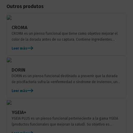
Outros produtos
CROMA
CROMA es un pienso funcional que tiene como objetivo mejorar el
color de la dorada antes de su captura. Contiene ingredientes
marinos y vegetales ricos en pigmentos naturales (carotenoides)
Leer más
para...
DORIN
DORIN es un pienso funcional destinado a prevenir que la dorada
de piscifactoría sufra la «enfermedad o síndrome de invierno», una
patología que afecta a esta especie...
Leer más
YGEIA+
YGEIA PLUS es un pienso funcional perteneciente a la gama YGEIA
(productos funcionales que mejoran la salud). Su objetivo es
ayudar a los peces a responder a los eventos agudos estresantes